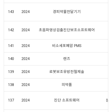
창
143
2024
경피약물전달기기
142
2024
초음파영상검출진단보조소프트웨어
141
2024
비소세포폐암 PMS
140
2024
렌즈
139
2024
로봇보조유방전절제술
138
2024
의약품
137
2024
진단 소프트웨어
심