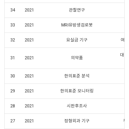
34
2021
관찰연구
33
2021
MRI유방생검로봇
여
32
2021
요실금 기구
여성
대장
31
2021
의약품
30
2021
한의표준 분석
29
2021
한의표준 모니터링
28
2021
시판후조사
27
2021
정형외과 기구
두