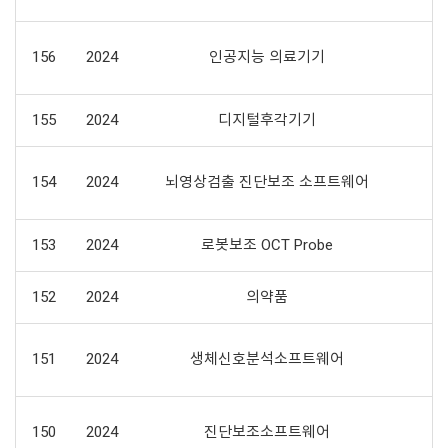
156
2024
인공지능 의료기기
심
155
2024
디지털후각기기
154
2024
뇌영상검출 진단보조 소프트웨어
153
2024
로봇보조 OCT Probe
152
2024
의약품
151
2024
생체신호분석소프트웨어
150
2024
진단보조소프트웨어