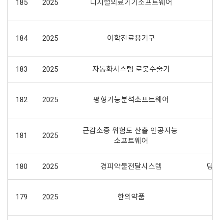
185
2025
디지털의료기기소프트웨어
기
184
2025
이학진료용기구
183
2025
자동화시스템 로봇수술기
182
2025
평형기능분석소프트웨어
근감소증 위험도 산출 인공지능 
181
2025
소프트웨어
180
2025
경피약물전달시스템
당뇨
폐
179
2025
한의약품