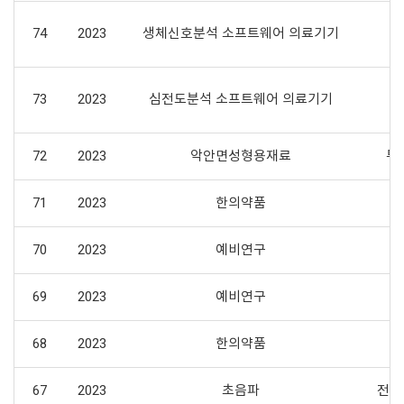
74
2023
생체신호분석 소프트웨어 의료기기
73
2023
심전도분석 소프트웨어 의료기기
72
2023
악안면성형용재료
두
71
2023
한의약품
70
2023
예비연구
69
2023
예비연구
68
2023
한의약품
67
2023
초음파
전립