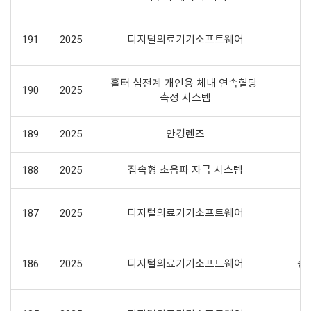
191
2025
디지털의료기기소프트웨어
홀터 심전계 개인용 체내 연속혈당 
190
2025
측정 시스템
189
2025
안경렌즈
188
2025
집속형 초음파 자극 시스템
187
2025
디지털의료기기소프트웨어
병
186
2025
디지털의료기기소프트웨어
승