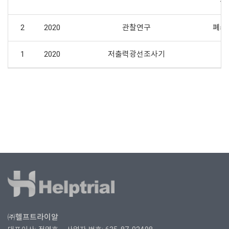
위
2
2020
관찰연구
폐쇄
1
2020
저출력광선조사기
㈜헬프트라이알