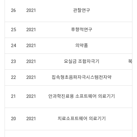
26
2021
관찰연구
25
2021
후향적연구
24
2021
의약품
23
2021
요실금 조합자극기
복압
22
2021
집속형초음파자극시스템전자약
21
2021
안과학진료용 소프트웨어 의료기기
20
2021
치료소프트웨어 의료기기