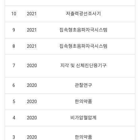
10
2021
저출력광선조사기
9
2021
집속형초음파자극시스템
8
2021
집속형초음파자극시스템
7
2020
지각 및 신체진단용기구
6
2020
관찰연구
5
2020
한의약품
방
4
2020
비가압혈압계
3
2020
한의약품