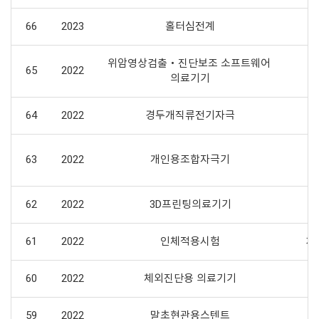
66
2023
홀터심전계
위암영상검출‧진단보조 소프트웨어 
65
2022
의료기기
64
2022
경두개직류전기자극
63
2022
개인용조합자극기
62
2022
3D프린팅의료기기
61
2022
인체적용시험
치
60
2022
체외진단용 의료기기
59
2022
말초현관용스텐트