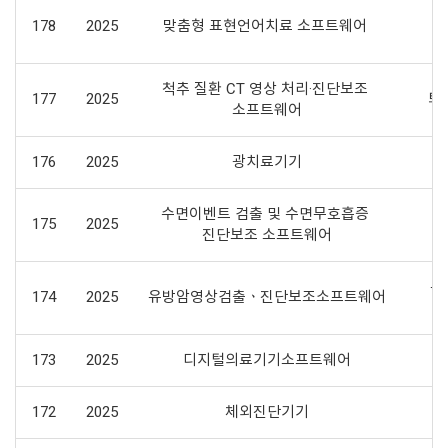
178
2025
맞춤형 표현언어치료 소프트웨어 
척추 질환 CT 영상 처리·진단보조 
177
2025
퇴
소프트웨어
176
2025
광치료기기
알
수면이벤트 검출 및 수면무호흡증 
175
2025
수
진단보조 소프트웨어
유
174
2025
유방암영상검출ㆍ진단보조소프트웨어
173
2025
디지털의료기기소프트웨어
172
2025
체외진단기기