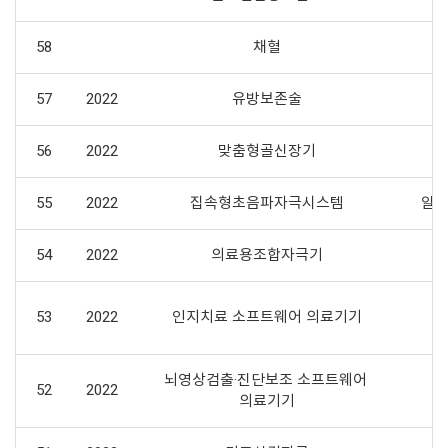
58
채혈
57
2022
유방보존술
56
2022
맞춤형골신장기
55
2022
집속형초음파자극시스템
알츠
54
2022
의료용조합자극기
53
2022
인지치료 소프트웨어 의료기기
뇌영상검출·진단보조 소프트웨어 
52
2022
의료기기