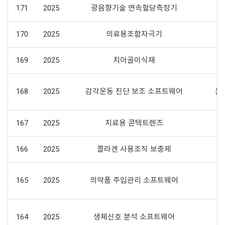
171
2025
광음향기술 연속혈당측정기
170
2025
의료용조합자극기
169
2025
치아골이식재
168
2025
감각운동 진단 보조 소프트웨어
운
167
2025
치료용 콘텍트렌즈
166
2025
콜라겐 사용조직 보충제
165
2025
의약품 주입관리 소프트웨어
중
164
2025
생체신호 분석 소프트웨어
심