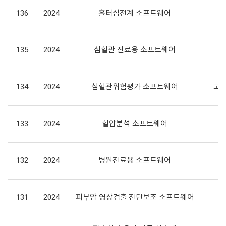
136
2024
홀터심전계 소프트웨어
135
2024
심혈관 진료용 소프트웨어
심
134
2024
심혈관위험평가 소프트웨어
고
133
2024
혈압분석 소프트웨어
132
2024
병원진료용 소프트웨어
131
2024
피부암 영상검출·진단보조 소프트웨어