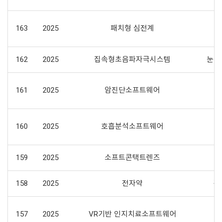
163
2025
패치형 심전계
162
2025
집속형초음파자극시스템
눈썹
161
2025
암진단소프트웨어
160
2025
호흡분석소프트웨어
159
2025
소프트콘택트렌즈
158
2025
전자약
경
157
2025
VR기반 인지치료소프트웨어