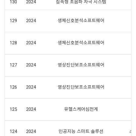
130
2024
집속형 초음파 자극 시스템
129
2024
생체신호분석소프트웨어
128
2024
생체신호분석소프트웨어
127
2024
영상진단보조소프트웨어
126
2024
영상진단보조소프트웨어
125
2024
유헬스케어심전계
124
2024
인공지능 스마트 솔루션
스